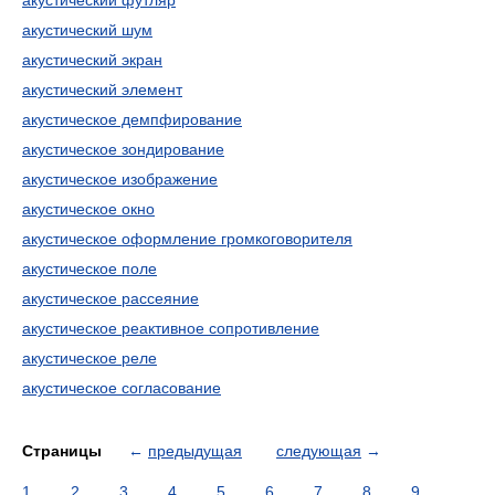
акустический футляр
акустический шум
акустический экран
акустический элемент
акустическое демпфирование
акустическое зондирование
акустическое изображение
акустическое окно
акустическое оформление громкоговорителя
акустическое поле
акустическое рассеяние
акустическое реактивное сопротивление
акустическое реле
акустическое согласование
Страницы
←
предыдущая
следующая
→
1
2
3
4
5
6
7
8
9